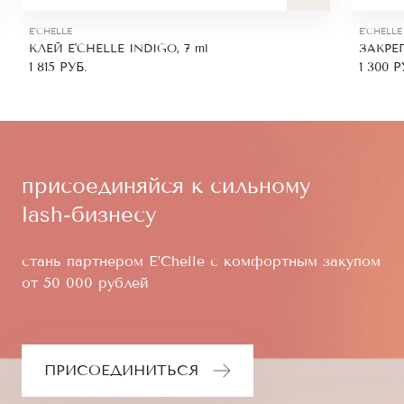
E'CHELLE
E'CHELLE
КЛЕЙ E'CHELLE INDIGO, 7 ml
ЗАКРЕ
1 815
РУБ.
1 300
Р
присоединяйся к сильному
lash-бизнесу
стань партнером E’Chelle с комфортным закупом
от 50 000 рублей
ПРИСОЕДИНИТЬСЯ