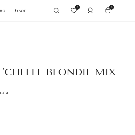
0
0
во
блог
'CHELLE BLONDIE MIX
ься