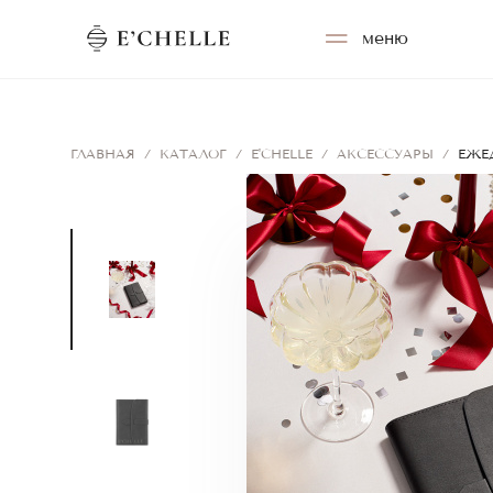
меню
ГЛАВНАЯ
/
КАТАЛОГ
/
E'CHELLE
/
АКСЕССУАРЫ
/
ЕЖЕД