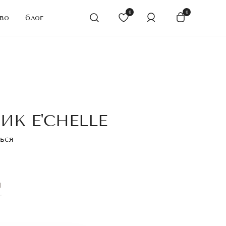
0
0
во
блог
К E'CHELLE
ься
Й