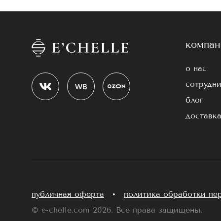
компан
о нас
сотрудни
блог
доставка
публичная оферта
•
политика обработки пе
© e-chelle.com 2026. Все права защищены.