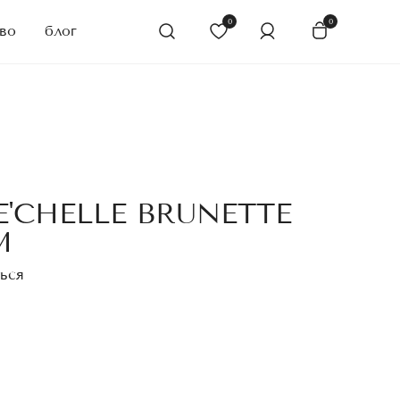
0
0
во
блог
'CHELLE BRUNETTE
M
ься