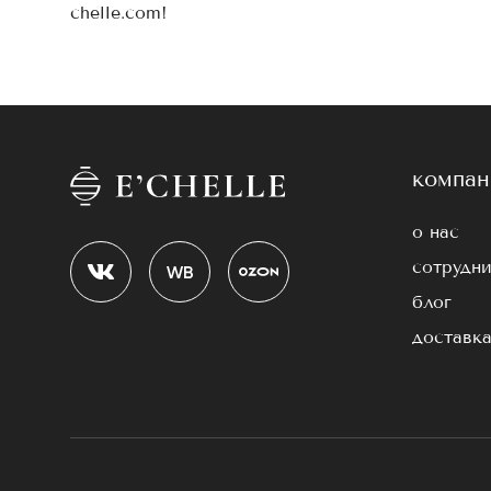
chelle.com!
компан
о нас
сотрудни
блог
доставка