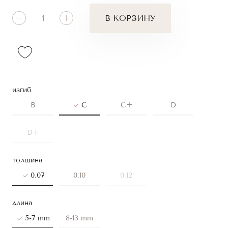
В КОРЗИНУ
изгиб
B
C
C+
D
D+
толщина
0.07
0.10
0.12
длина
5-7 mm
8-13 mm