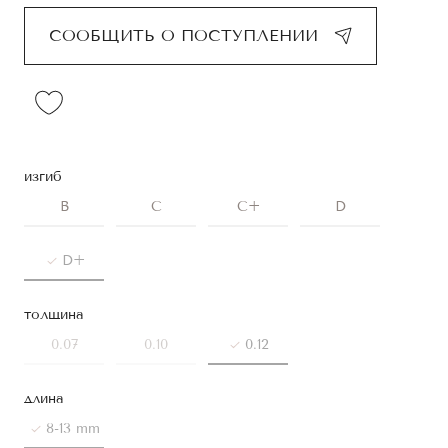
СООБЩИТЬ О ПОСТУПЛЕНИИ
изгиб
B
C
C+
D
D+
толщина
0.07
0.10
0.12
длина
8-13 mm