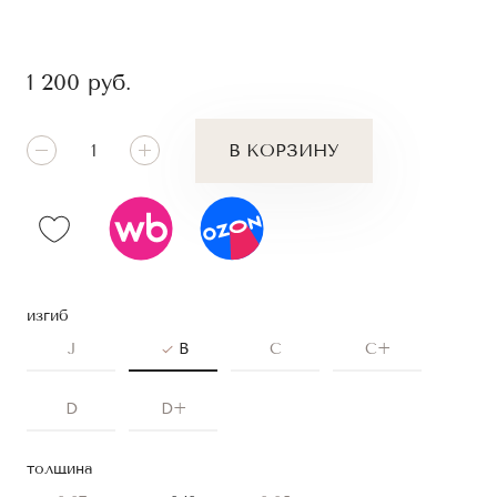
1 200
руб.
В КОРЗИНУ
изгиб
J
B
C
C+
D
D+
толщина