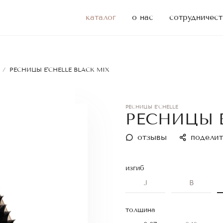
каталог
о нас
сотрудничест
/
РЕСНИЦЫ E'CHELLE BLACK MIX
РЕСНИЦЫ E'CHELLE
РЕСНИЦЫ E
отзывы
поделит
изгиб
J
B
толщина