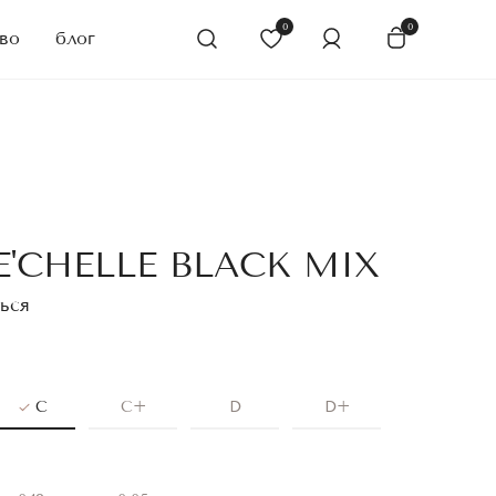
0
0
во
блог
'CHELLE BLACK MIX
ься
C
C+
D
D+