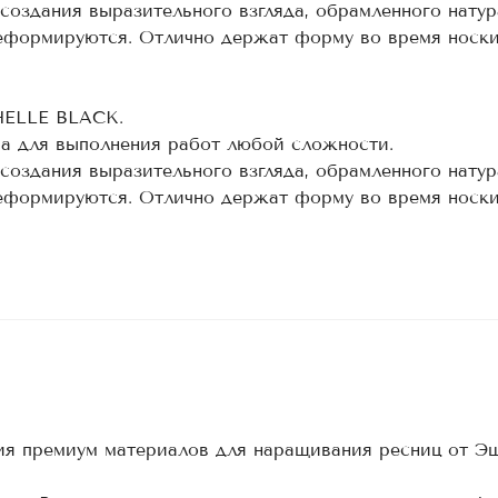
 создания выразительного взгляда, обрамленного нату
деформируются. Отлично держат форму во время носк
HELLE BLACK.
ва для выполнения работ любой сложности.
 создания выразительного взгляда, обрамленного нату
деформируются. Отлично держат форму во время носк
ия премиум материалов для наращивания ресниц от Эш