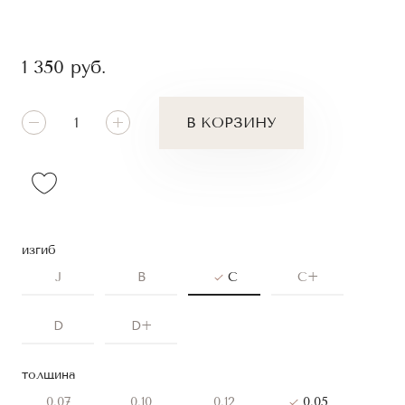
1 350
руб.
В КОРЗИНУ
изгиб
J
B
C
C+
D
D+
толщина
0.07
0.10
0.12
0.05