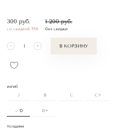
300
руб.
1 200
руб.
со скидкой 75%
без скидки
В КОРЗИНУ
изгиб
J
B
C
C+
D
D+
толщина