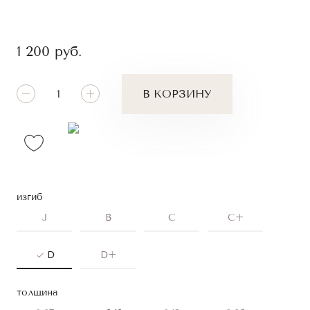
1 200
руб.
В КОРЗИНУ
изгиб
J
B
C
C+
D
D+
толщина