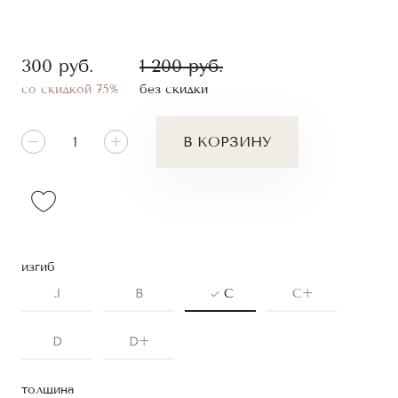
300
руб.
1 200
руб.
со скидкой 75%
без скидки
В КОРЗИНУ
изгиб
J
B
C
C+
D
D+
толщина