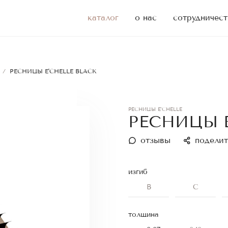
каталог
о нас
сотрудничест
/
РЕСНИЦЫ E'CHELLE BLACK
РЕСНИЦЫ E'CHELLE
РЕСНИЦЫ E
отзывы
поделит
изгиб
B
C
толщина