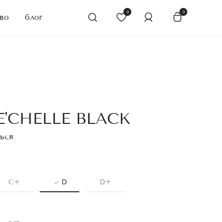
0
0
во
блог
'CHELLE BLACK
ься
C+
D
D+