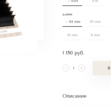
0.07
0.10
длина
04 mm
05 mm
10 mm
11 mm
1 150
руб.
В
Описание