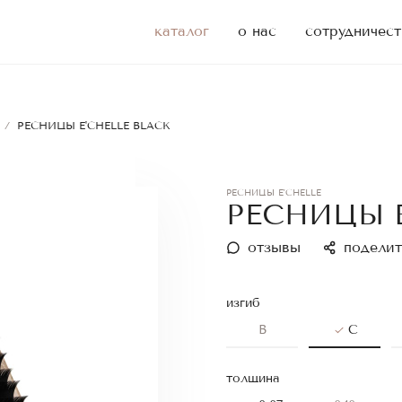
каталог
о нас
сотрудничест
/
РЕСНИЦЫ E'CHELLE BLACK
РЕСНИЦЫ E'CHELLE
РЕСНИЦЫ E
отзывы
поделит
изгиб
B
C
толщина