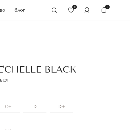
0
0
во
блог
'CHELLE BLACK
ься
C+
D
D+