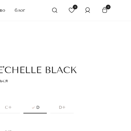
0
0
во
блог
'CHELLE BLACK
ься
C+
D
D+