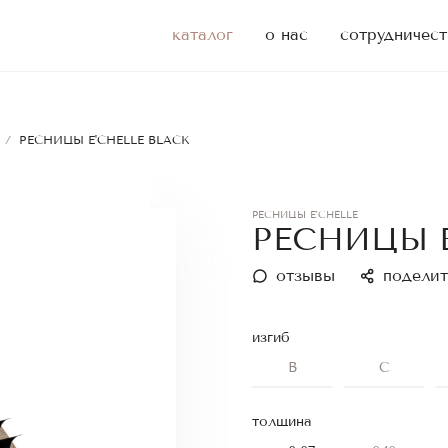
каталог
о нас
сотрудничест
/
РЕСНИЦЫ E'CHELLE BLACK
РЕСНИЦЫ E'CHELLE
РЕСНИЦЫ E
отзывы
поделит
изгиб
B
C
толщина