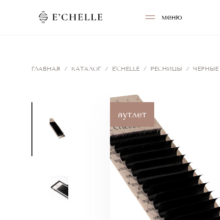
меню
ГЛАВНАЯ
/
КАТАЛОГ
/
E'CHELLE
/
РЕСНИЦЫ
/
ЧЕРНЫЕ
аутлет