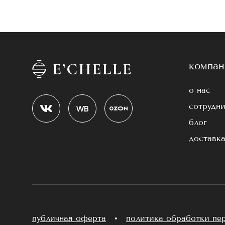
компан
о нас
сотрудни
блог
доставка
публичная оферта
•
политика обработки пе