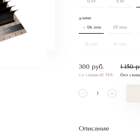
0.07
0.10
длина
06 mm
07 mm
12 mm
13 mm
300
руб.
1 150
р
со скидкой 74%
без скид
Описание