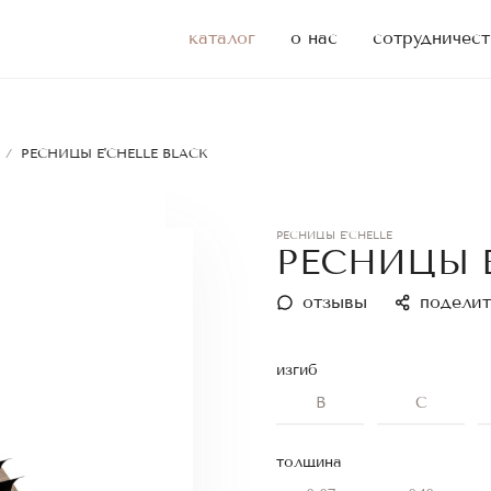
каталог
о нас
сотрудничест
/
РЕСНИЦЫ E'CHELLE BLACK
РЕСНИЦЫ E'CHELLE
РЕСНИЦЫ E
отзывы
поделит
изгиб
B
C
толщина