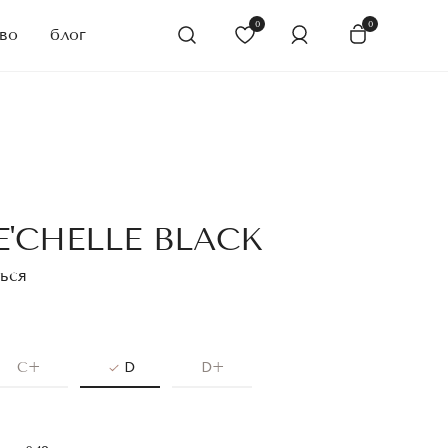
0
0
во
блог
'CHELLE BLACK
ься
C+
D
D+