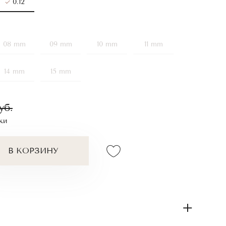
0.12
08 mm
09 mm
10 mm
11 mm
14 mm
15 mm
уб.
ки
В КОРЗИНУ