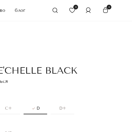
0
0
во
блог
'CHELLE BLACK
ься
C+
D
D+