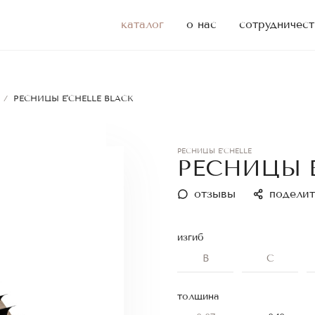
каталог
о нас
сотрудничест
/
РЕСНИЦЫ E'CHELLE BLACK
РЕСНИЦЫ E'CHELLE
РЕСНИЦЫ E
отзывы
поделит
изгиб
B
C
толщина